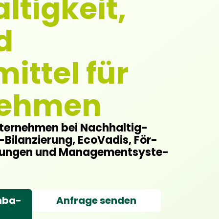
ltigkeit,
d
ittel für
nehmen
ter­neh­men bei Nach­hal­tig­
-Bilan­zie­rung, Eco­Va­dis, För­
­zie­run­gen und Manage­ment­sys­te­
n­ba­
Anfra­ge sen­den