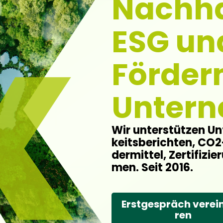
Nachha
ESG un
Förderm
Unter
Wir unter­stüt­zen Un
keits­be­rich­ten, CO2
der­mit­tel, Zer­ti­fi
men. Seit 2016.
Erst­ge­spräch ver­ei
ren