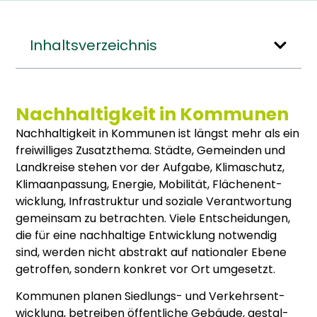
Inhaltsverzeichnis
Nachhaltigkeit in Kommunen
Nach­hal­tig­keit in Kom­mu­nen ist längst mehr als ein
frei­wil­li­ges Zusatz­the­ma. Städ­te, Gemein­den und
Land­krei­se ste­hen vor der Auf­ga­be, Kli­ma­schutz,
Kli­ma­an­pas­sung, Ener­gie, Mobi­li­tät, Flä­chen­ent­
wick­lung, Infra­struk­tur und sozia­le Ver­ant­wor­tung
gemein­sam zu betrach­ten. Vie­le Ent­schei­dun­gen,
die für eine nach­hal­ti­ge Ent­wick­lung not­wen­dig
sind, wer­den nicht abs­trakt auf natio­na­ler Ebe­ne
getrof­fen, son­dern kon­kret vor Ort umge­setzt.
Kom­mu­nen pla­nen Sied­lungs- und Ver­kehrs­ent­
wick­lung, betrei­ben öffent­li­che Gebäu­de, gestal­