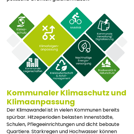
Kommunaler Klimaschutz und
Klimaanpassung
Der Kli­ma­wan­del ist in vie­len Kom­mu­nen bereits
spür­bar. Hit­ze­pe­ri­oden belas­ten Innen­städ­te,
Schu­len, Pfle­ge­ein­rich­tun­gen und dicht bebau­te
Quar­tie­re. Stark­re­gen und Hoch­was­ser kön­nen