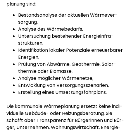
pla­nung sind:
Bestands­ana­ly­se der aktu­el­len Wär­me­ver­
sor­gung,
Ana­ly­se des Wär­me­be­darfs,
Unter­su­chung bestehen­der Ener­gie­infra­
struk­tu­ren,
Iden­ti­fi­ka­ti­on loka­ler Poten­zia­le erneu­er­ba­rer
Ener­gien,
Prü­fung von Abwär­me, Geo­ther­mie, Solar­
ther­mie oder Bio­mas­se,
Ana­ly­se mög­li­cher Wär­me­net­ze,
Ent­wick­lung von Ver­sor­gungs­sze­na­ri­en,
Erstel­lung eines Umset­zungs­fahr­plans.
Die kom­mu­na­le Wär­me­pla­nung ersetzt kei­ne indi­
vi­du­el­le Gebäu­de- oder Hei­zungs­be­ra­tung. Sie
schafft aber Trans­pa­renz für Bür­ge­rin­nen und Bür­
ger, Unter­neh­men, Woh­nungs­wirt­schaft, Ener­gie­