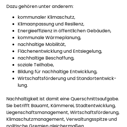
Dazu gehö­ren unter ande­rem:
kom­mu­na­ler Kli­ma­schutz,
Kli­ma­an­pas­sung und Resi­li­enz,
Ener­gie­ef­fi­zi­enz in öffent­li­chen Gebäu­den,
kom­mu­na­le Wär­me­pla­nung,
nach­hal­ti­ge Mobi­li­tät,
Flä­chen­ent­wick­lung und Ent­sie­ge­lung,
nach­hal­ti­ge Beschaf­fung,
sozia­le Teil­ha­be,
Bil­dung für nach­hal­ti­ge Ent­wick­lung,
Wirt­schafts­för­de­rung und Stand­ort­ent­wick­
lung.
Nach­hal­tig­keit ist damit eine Quer­schnitts­auf­ga­be.
Sie betrifft Bau­amt, Käm­me­rei, Stadt­ent­wick­lung,
Lie­gen­schafts­ma­nage­ment, Wirt­schafts­för­de­rung,
Kli­ma­schutz­ma­nage­ment, Ver­wal­tungs­spit­ze und
poli­ti­sche Gre­mi­en glei­cher­ma­ßen.