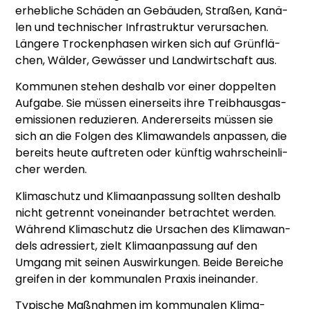
erheb­li­che Schä­den an Gebäu­den, Stra­ßen, Kanä­
len und tech­ni­scher Infra­struk­tur ver­ur­sa­chen.
Län­ge­re Tro­cken­pha­sen wir­ken sich auf Grün­flä­
chen, Wäl­der, Gewäs­ser und Land­wirt­schaft aus.
Kom­mu­nen ste­hen des­halb vor einer dop­pel­ten
Auf­ga­be. Sie müs­sen einer­seits ihre Treib­haus­gas­
emis­sio­nen redu­zie­ren. Ande­rer­seits müs­sen sie
sich an die Fol­gen des Kli­ma­wan­dels anpas­sen, die
bereits heu­te auf­tre­ten oder künf­tig wahr­schein­li­
cher wer­den.
Kli­ma­schutz und Kli­ma­an­pas­sung soll­ten des­halb
nicht getrennt von­ein­an­der betrach­tet wer­den.
Wäh­rend Kli­ma­schutz die Ursa­chen des Kli­ma­wan­
dels adres­siert, zielt Kli­ma­an­pas­sung auf den
Umgang mit sei­nen Aus­wir­kun­gen. Bei­de Berei­che
grei­fen in der kom­mu­na­len Pra­xis inein­an­der.
Typi­sche Maß­nah­men im kom­mu­na­len Kli­ma­