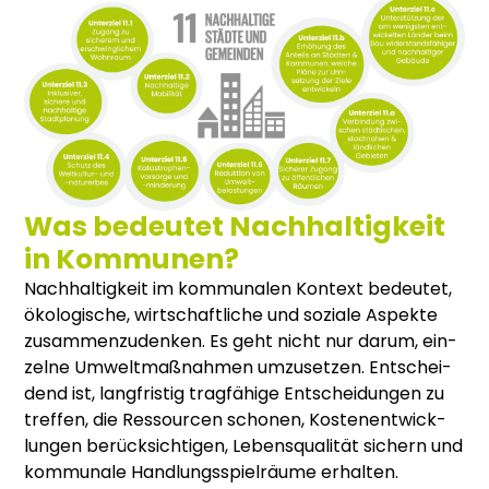
Was bedeutet Nachhaltigkeit
in Kommunen?
Nach­hal­tig­keit im kom­mu­na­len Kon­text bedeu­tet,
öko­lo­gi­sche, wirt­schaft­li­che und sozia­le Aspek­te
zusam­men­zu­den­ken. Es geht nicht nur dar­um, ein­
zel­ne Umwelt­maß­nah­men umzu­set­zen. Ent­schei­
dend ist, lang­fris­tig trag­fä­hi­ge Ent­schei­dun­gen zu
tref­fen, die Res­sour­cen scho­nen, Kos­ten­ent­wick­
lun­gen berück­sich­ti­gen, Lebens­qua­li­tät sichern und
kom­mu­na­le Hand­lungs­spiel­räu­me erhal­ten.