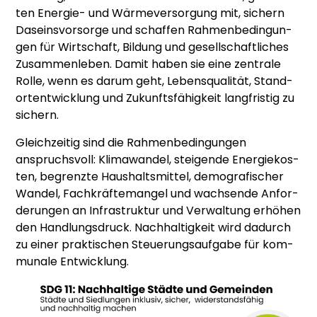
ten Ener­gie- und Wär­me­ver­sor­gung mit, sichern
Daseins­vor­sor­ge und schaf­fen Rah­men­be­din­gun­
gen für Wirt­schaft, Bil­dung und gesell­schaft­li­ches
Zusam­men­le­ben. Damit haben sie eine zen­tra­le
Rol­le, wenn es dar­um geht, Lebens­qua­li­tät, Stand­
ort­ent­wick­lung und Zukunfts­fä­hig­keit lang­fris­tig zu
sichern.
Gleich­zei­tig sind die Rah­men­be­din­gun­gen
anspruchs­voll: Kli­ma­wan­del, stei­gen­de Ener­gie­kos­
ten, begrenz­te Haus­halts­mit­tel, demo­gra­fi­scher
Wan­del, Fach­kräf­te­man­gel und wach­sen­de Anfor­
de­run­gen an Infra­struk­tur und Ver­wal­tung erhö­hen
den Hand­lungs­druck. Nach­hal­tig­keit wird dadurch
zu einer prak­ti­schen Steue­rungs­auf­ga­be für kom­
mu­na­le Ent­wick­lung.