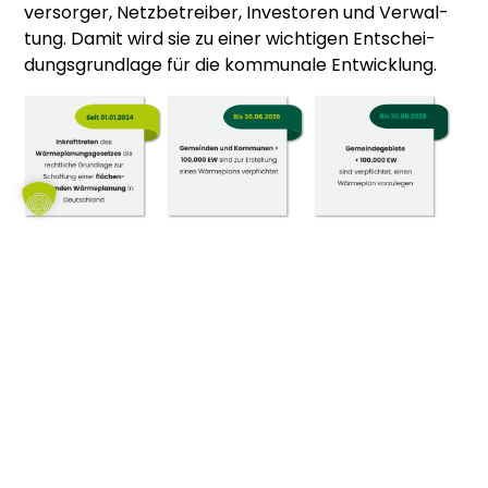
ver­sor­ger, Netz­be­trei­ber, Inves­to­ren und Ver­wal­
tung. Damit wird sie zu einer wich­ti­gen Ent­schei­
dungs­grund­la­ge für die kom­mu­na­le Ent­wick­lung.
Nachhaltige Mobilität in
Städten und Gemeinden
Mobi­li­tät beein­flusst Kli­ma­schutz, Lebens­qua­li­tät,
Erreich­bar­keit, Gesund­heit und wirt­schaft­li­che
Ent­wick­lung. Der Ver­kehrs­sek­tor gehört vie­ler­orts
zu den rele­van­ten Emis­si­ons­quel­len. Gleich­zei­tig
unter­schei­den sich die Anfor­de­run­gen stark zwi­
schen städ­ti­schen, sub­ur­ba­nen und länd­li­chen