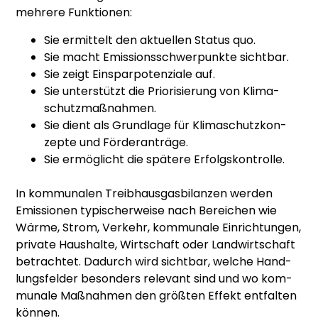
meh­re­re Funk­tio­nen:
Sie ermit­telt den aktu­el­len Sta­tus quo.
Sie macht Emis­si­ons­schwer­punk­te sicht­bar.
Sie zeigt Ein­spar­po­ten­zia­le auf.
Sie unter­stützt die Prio­ri­sie­rung von Kli­ma­
schutz­maß­nah­men.
Sie dient als Grund­la­ge für Kli­ma­schutz­kon­
zep­te und För­der­an­trä­ge.
Sie ermög­licht die spä­te­re Erfolgs­kon­trol­le.
In kom­mu­na­len Treib­haus­gas­bi­lan­zen wer­den
Emis­sio­nen typi­scher­wei­se nach Berei­chen wie
Wär­me, Strom, Ver­kehr, kom­mu­na­le Ein­rich­tun­gen,
pri­va­te Haus­hal­te, Wirt­schaft oder Land­wirt­schaft
betrach­tet. Dadurch wird sicht­bar, wel­che Hand­
lungs­fel­der beson­ders rele­vant sind und wo kom­
mu­na­le Maß­nah­men den größ­ten Effekt ent­fal­ten
kön­nen.