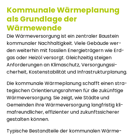
Kommunale Wärmeplanung
als Grundlage der
Wärmewende
Die Wär­me­ver­sor­gung ist ein zen­tra­ler Bau­stein
kom­mu­na­ler Nach­hal­tig­keit. Vie­le Gebäu­de wer­
den wei­ter­hin mit fos­si­len Ener­gie­trä­gern wie Erd­
gas oder Heiz­öl ver­sorgt. Gleich­zei­tig stei­gen
Anfor­de­run­gen an Kli­ma­schutz, Ver­sor­gungs­si­
cher­heit, Kos­ten­sta­bi­li­tät und Infra­struk­tur­pla­nung.
Die kom­mu­na­le Wär­me­pla­nung schafft einen stra­
te­gi­schen Ori­en­tie­rungs­rah­men für die zukünf­ti­ge
Wär­me­ver­sor­gung. Sie zeigt, wie Städ­te und
Gemein­den ihre Wär­me­ver­sor­gung lang­fris­tig kli­
ma­freund­li­cher, effi­zi­en­ter und zukunfts­si­che­rer
gestal­ten kön­nen.
Typi­sche Bestand­tei­le der kom­mu­na­len Wär­me­