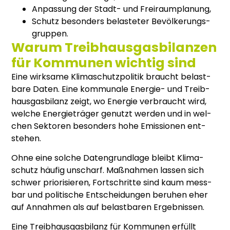
Anpas­sung der Stadt- und Frei­raum­pla­nung,
Schutz beson­ders belas­te­ter Bevöl­ke­rungs­
grup­pen.
Warum Treibhausgasbilanzen
für Kommunen wichtig sind
Eine wirk­sa­me Kli­ma­schutz­po­li­tik braucht belast­
ba­re Daten. Eine kom­mu­na­le Ener­gie- und Treib­
haus­gas­bi­lanz zeigt, wo Ener­gie ver­braucht wird,
wel­che Ener­gie­trä­ger genutzt wer­den und in wel­
chen Sek­to­ren beson­ders hohe Emis­sio­nen ent­
ste­hen.
Ohne eine sol­che Daten­grund­la­ge bleibt Kli­ma­
schutz häu­fig unscharf. Maß­nah­men las­sen sich
schwer prio­ri­sie­ren, Fort­schrit­te sind kaum mess­
bar und poli­ti­sche Ent­schei­dun­gen beru­hen eher
auf Annah­men als auf belast­ba­ren Ergeb­nis­sen.
Eine Treib­haus­gas­bi­lanz für Kom­mu­nen erfüllt