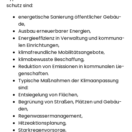
schutz sind:
ener­ge­ti­sche Sanie­rung öffent­li­cher Gebäu­
de,
Aus­bau erneu­er­ba­rer Ener­gien,
Ener­gie­ef­fi­zi­enz in Ver­wal­tung und kom­mu­na­
len Ein­rich­tun­gen,
kli­ma­freund­li­che Mobi­li­täts­an­ge­bo­te,
kli­ma­be­wuss­te Beschaf­fung,
Reduk­ti­on von Emis­sio­nen in kom­mu­na­len Lie­
gen­schaf­ten.
Typi­sche Maß­nah­men der Kli­ma­an­pas­sung
sind:
Ent­sie­ge­lung von Flä­chen,
Begrü­nung von Stra­ßen, Plät­zen und Gebäu­
den,
Regen­was­ser­ma­nage­ment,
Hit­ze­ak­ti­ons­pla­nung,
Stark­re­gen­vor­sor­ge,