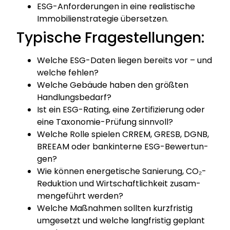
ESG-Anfor­de­run­gen in eine rea­lis­ti­sche
Immo­bi­li­en­stra­te­gie über­set­zen.
Typische Fragestellungen:
Wel­che ESG-Daten lie­gen bereits vor – und
wel­che feh­len?
Wel­che Gebäu­de haben den größ­ten
Hand­lungs­be­darf?
Ist ein ESG-Rating, eine Zer­ti­fi­zie­rung oder
eine Taxo­no­mie-Prü­fung sinn­voll?
Wel­che Rol­le spie­len CRREM, GRESB, DGNB,
BREEAM oder bank­in­ter­ne ESG-Bewer­tun­
gen?
Wie kön­nen ener­ge­ti­sche Sanie­rung, CO₂-
Reduk­ti­on und Wirt­schaft­lich­keit zusam­
men­ge­führt wer­den?
Wel­che Maß­nah­men soll­ten kurz­fris­tig
umge­setzt und wel­che lang­fris­tig geplant