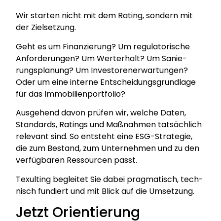
Wir star­ten nicht mit dem Rating, son­dern mit
der Ziel­set­zung.
Geht es um Finan­zie­rung? Um regu­la­to­ri­sche
Anfor­de­run­gen? Um Wert­erhalt? Um Sanie­
rungs­pla­nung? Um Inves­to­re­ner­war­tun­gen?
Oder um eine inter­ne Ent­schei­dungs­grund­la­ge
für das Immo­bi­li­en­port­fo­lio?
Aus­ge­hend davon prü­fen wir, wel­che Daten,
Stan­dards, Ratings und Maß­nah­men tat­säch­lich
rele­vant sind. So ent­steht eine ESG-Stra­te­gie,
die zum Bestand, zum Unter­neh­men und zu den
ver­füg­ba­ren Res­sour­cen passt.
Texul­ting beglei­tet Sie dabei prag­ma­tisch, tech­
nisch fun­diert und mit Blick auf die Umset­zung.
Jetzt Orientierung