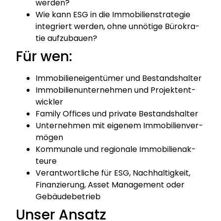
wer­den?
Wie kann ESG in die Immo­bi­li­en­stra­te­gie
inte­griert wer­den, ohne unnö­ti­ge Büro­kra­
tie auf­zu­bau­en?
Für wen:
Immo­bi­li­en­ei­gen­tü­mer und Bestands­hal­ter
Immo­bi­li­en­un­ter­neh­men und Pro­jekt­ent­
wick­ler
Fami­ly Offices und pri­va­te Bestands­hal­ter
Unter­neh­men mit eige­nem Immo­bi­li­en­ver­
mö­gen
Kom­mu­na­le und regio­na­le Immo­bi­li­en­ak­
teu­re
Ver­ant­wort­li­che für ESG, Nach­hal­tig­keit,
Finan­zie­rung, Asset Manage­ment oder
Gebäu­de­be­trieb
Unser Ansatz