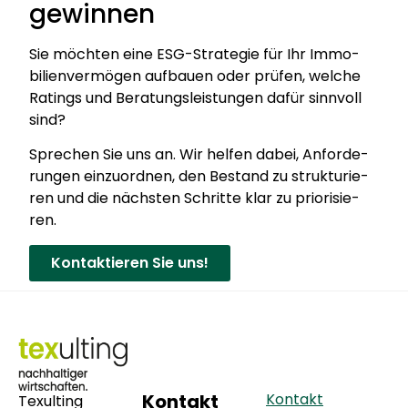
gewinnen
Sie möch­ten eine ESG-Stra­te­gie für Ihr Immo­
bi­li­en­ver­mö­gen auf­bau­en oder prü­fen, wel­che
Ratings und Bera­tungs­leis­tun­gen dafür sinn­voll
sind?
Spre­chen Sie uns an. Wir hel­fen dabei, Anfor­de­
run­gen ein­zu­ord­nen, den Bestand zu struk­tu­rie­
ren und die nächs­ten Schrit­te klar zu prio­ri­sie­
ren.
Kon­tak­tie­ren Sie uns!
Kontakt
Kontakt
Texulting