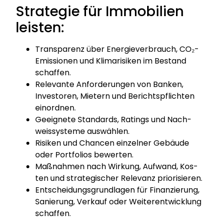
Strategie für Immobilien
leisten:
Trans­pa­renz über Ener­gie­ver­brauch, CO₂-
Emis­sio­nen und Kli­ma­ri­si­ken im Bestand
schaf­fen.
Rele­van­te Anfor­de­run­gen von Ban­ken,
Inves­to­ren, Mie­tern und Berichts­pflich­ten
ein­ord­nen.
Geeig­ne­te Stan­dards, Ratings und Nach­
weis­sys­te­me aus­wäh­len.
Risi­ken und Chan­cen ein­zel­ner Gebäu­de
oder Port­fo­li­os bewer­ten.
Maß­nah­men nach Wir­kung, Auf­wand, Kos­
ten und stra­te­gi­scher Rele­vanz prio­ri­sie­ren.
Ent­schei­dungs­grund­la­gen für Finan­zie­rung,
Sanie­rung, Ver­kauf oder Wei­ter­ent­wick­lung
schaf­fen.