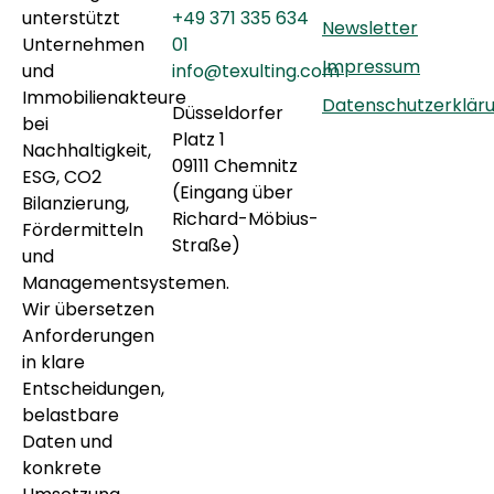
unterstützt
+49 371 335 634
Newsletter
Unternehmen
01
Impressum
und
info@texulting.com
Immobilienakteure
Datenschutzerklär
Düsseldorfer
bei
Platz 1
Nachhaltigkeit,
09111 Chemnitz
ESG, CO2
(Eingang über
Bilanzierung,
Richard-Möbius-
Fördermitteln
Straße)
und
Managementsystemen.
Wir übersetzen
Anforderungen
in klare
Entscheidungen,
belastbare
Daten und
konkrete