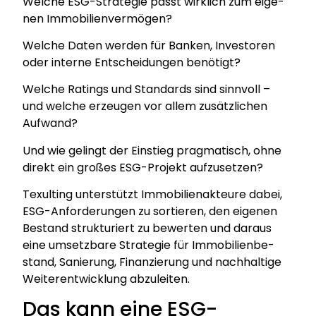
Wel­che ESG-Stra­te­gie passt wirk­lich zum eige­
nen Immo­bi­li­en­ver­mö­gen?
Wel­che Daten wer­den für Ban­ken, Inves­to­ren
oder inter­ne Ent­schei­dun­gen benö­tigt?
Wel­che Ratings und Stan­dards sind sinn­voll –
und wel­che erzeu­gen vor allem zusätz­li­chen
Auf­wand?
Und wie gelingt der Ein­stieg prag­ma­tisch, ohne
direkt ein gro­ßes ESG-Pro­jekt auf­zu­set­zen?
Texul­ting unter­stützt Immo­bi­li­en­ak­teu­re dabei,
ESG-Anfor­de­run­gen zu sor­tie­ren, den eige­nen
Bestand struk­tu­riert zu bewer­ten und dar­aus
eine umsetz­ba­re Stra­te­gie für Immo­bi­li­en­be­
stand, Sanie­rung, Finan­zie­rung und nach­hal­ti­ge
Wei­ter­ent­wick­lung abzu­lei­ten.
Das kann eine ESG-