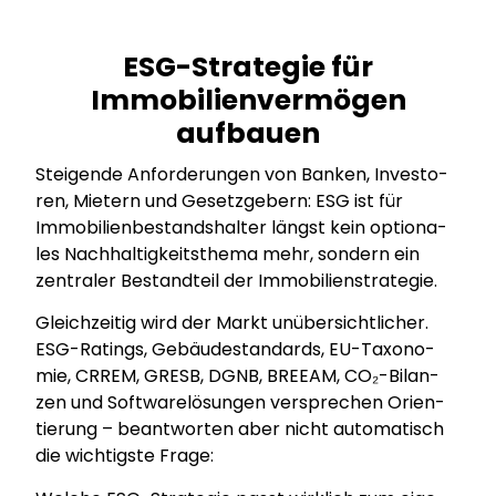
ESG-Strategie für
Immobilienvermögen
aufbauen
Stei­gen­de Anfor­de­run­gen von Ban­ken, Inves­to­
ren, Mie­tern und Gesetz­ge­bern: ESG ist für
Immo­bi­li­en­be­stands­hal­ter längst kein optio­na­
les Nach­hal­tig­keits­the­ma mehr, son­dern ein
zen­tra­ler Bestand­teil der Immo­bi­li­en­stra­te­gie.
Gleich­zei­tig wird der Markt unüber­sicht­li­cher.
ESG-Ratings, Gebäu­de­stan­dards, EU-Taxo­no­
mie, CRREM, GRESB, DGNB, BREEAM, CO₂-Bilan­
zen und Soft­ware­lö­sun­gen ver­spre­chen Ori­en­
tie­rung – beant­wor­ten aber nicht auto­ma­tisch
die wich­tigs­te Fra­ge: