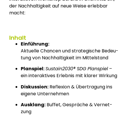
der Nach­hal­tig­keit auf neue Wei­se erleb­bar
macht:
Inhalt
Ein­füh­rung:
Aktu­el­le Chan­cen und stra­te­gi­sche Bedeu­
tung von Nach­hal­tig­keit im Mit­tel­stand
Plan­spiel:
Sustain2030® SDG Plan­spiel
–
ein inter­ak­ti­ves Erleb­nis mit kla­rer Wir­kung
Dis­kus­si­on:
Refle­xi­on & Über­tra­gung ins
eige­ne Unter­neh­men
Aus­klang:
Buf­fet, Gesprä­che & Ver­net­
zung