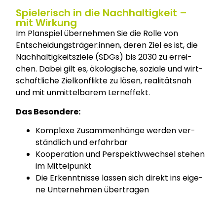
Spielerisch in die Nachhaltigkeit –
mit Wirkung
Im Plan­spiel über­neh­men Sie die Rol­le von
Entscheidungsträger:innen, deren Ziel es ist, die
Nach­hal­tig­keits­zie­le (SDGs) bis 2030 zu errei­
chen. Dabei gilt es, öko­lo­gi­sche, sozia­le und wirt­
schaft­li­che Ziel­kon­flik­te zu lösen, rea­li­täts­nah
und mit unmit­tel­ba­rem Lern­ef­fekt.
Das Beson­de­re:
Kom­ple­xe Zusam­men­hän­ge wer­den ver­
ständ­lich und erfahr­bar
Koope­ra­ti­on und Per­spek­tiv­wech­sel ste­hen
im Mit­tel­punkt
Die Erkennt­nis­se las­sen sich direkt ins eige­
ne Unter­neh­men über­tra­gen