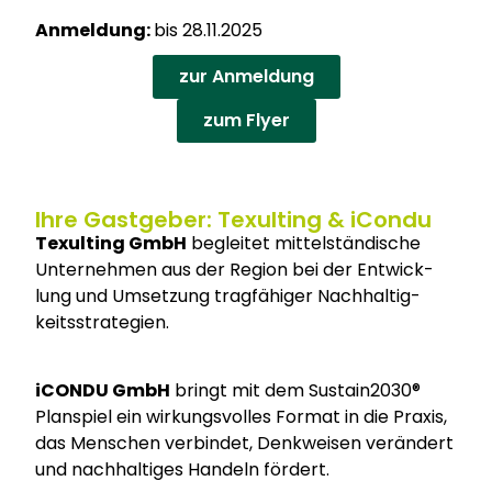
Anmel­dung:
bis 28.11.2025
zur Anmel­dung
zum Fly­er
Ihre Gastgeber: Texulting & iCondu
Texul­ting GmbH
beglei­tet mit­tel­stän­di­sche
Unter­neh­men aus der Regi­on bei der Ent­wick­
lung und Umset­zung trag­fä­hi­ger Nach­hal­tig­
keits­stra­te­gien.
iCON­DU GmbH
bringt mit dem Sustain2030®
Plan­spiel ein wir­kungs­vol­les For­mat in die Pra­xis,
das Men­schen ver­bin­det, Denk­wei­sen ver­än­dert
und nach­hal­ti­ges Han­deln för­dert.