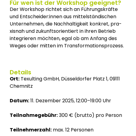
Für wen ist der Workshop geeignet?
Der Work­shop rich­tet sich an Füh­rungs­kräf­te
und Entscheider:innen aus mit­tel­stän­di­schen
Unter­neh­men, die Nach­hal­tig­keit kon­kret, pra­
xis­nah und zukunfts­ori­en­tiert in ihren Betrieb
inte­grie­ren möch­ten, egal ob am Anfang des
Weges oder mit­ten im Trans­for­ma­ti­ons­pro­zess.
Details
Ort:
Texul­ting GmbH, Düs­sel­dor­fer Platz 1, 09111
Chem­nitz
Datum:
11. Dezem­ber 2025, 12:00–19:00 Uhr
Teil­nah­me­ge­bühr:
300 € (brut­to) pro Per­son
Teil­neh­mer­zahl:
max. 12 Per­so­nen