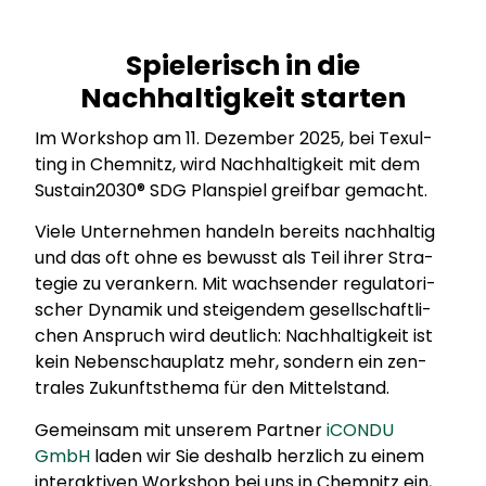
Spielerisch in die
Nachhaltigkeit starten
Im Work­shop am 11. Dezem­ber 2025, bei Texul­
ting in Chem­nitz, wird Nach­hal­tig­keit mit dem
Sustain2030® SDG Plan­spiel greif­bar gemacht.
Vie­le Unter­neh­men han­deln bereits nach­hal­tig
und das oft ohne es bewusst als Teil ihrer Stra­
te­gie zu ver­an­kern. Mit wach­sen­der regu­la­to­ri­
scher Dyna­mik und stei­gen­dem gesell­schaft­li­
chen Anspruch wird deut­lich: Nach­hal­tig­keit ist
kein Neben­schau­platz mehr, son­dern ein zen­
tra­les Zukunfts­the­ma für den Mit­tel­stand.
Gemein­sam mit unse­rem Part­ner
iCON­DU
GmbH
laden wir Sie des­halb herz­lich zu einem
inter­ak­ti­ven Work­shop bei uns in Chem­nitz ein,