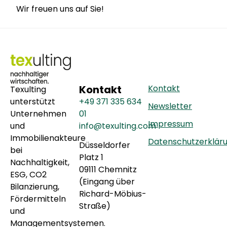
Wir freu­en uns auf Sie!
Kontakt
Kontakt
Texulting
unterstützt
+49 371 335 634
Newsletter
Unternehmen
01
Impressum
und
info@texulting.com
Immobilienakteure
Datenschutzerklär
Düsseldorfer
bei
Platz 1
Nachhaltigkeit,
09111 Chemnitz
ESG, CO2
(Eingang über
Bilanzierung,
Richard-Möbius-
Fördermitteln
Straße)
und
Managementsystemen.