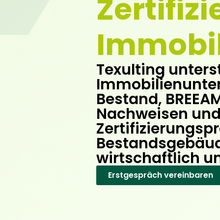
Zertifiz
Immobil
Texulting unters
Immobilienunte
Bestand, BREEAM
Nachweisen un
Zertifizierungsp
Bestandsgebäud
wirtschaftlich u
Erst­ge­spräch ver­ein­ba­ren