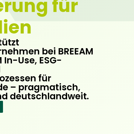
ierung für
ien
tützt
rnehmen bei BREEAM
 In-Use, ESG-
d
rozessen für
e – pragmatisch,
nd deutschlandweit.