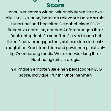
Score
Genau hier set­zen wir an. Wir ana­ly­sie­ren Ihre aktu­
el­le ESG-Situa­ti­on, berei­ten rele­van­te Daten struk­
tu­riert auf und beglei­ten Sie dabei, einen ESG-
Bericht zu erstel­len, der den Anfor­de­run­gen Ihrer
Bank ent­spricht. So schaf­fen Sie Ver­trau­en bei
Ihren Finan­zie­rungs­part­ner, sichern sich die best­
mög­li­chen Kre­dit­kon­di­ti­on und gewin­nen gleich­zei­
tig Ori­en­tie­rung für die Wei­ter­ent­wick­lung Ihrer
Nach­hal­tig­keits­stra­te­gie.
In 4 Pha­sen erhal­ten Sie einen belast­ba­ren ESG
Score, indi­vi­du­ell für Ihr Unter­neh­men:
Phase 01
Initial-Check & Statusanalyse
Wir prü­fen, was in Ihrem Unter­neh­men