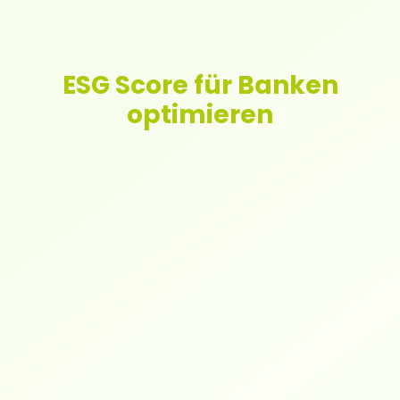
ESG Score für Banken
opti­mie­ren