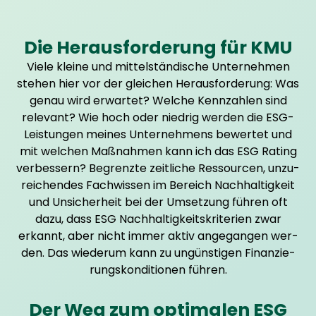
Die Herausforderung für KMU
Vie­le klei­ne und mit­tel­stän­di­sche Unter­neh­men
ste­hen hier vor der glei­chen Her­aus­for­de­rung: Was
genau wird erwar­tet? Wel­che Kenn­zah­len sind
rele­vant? Wie hoch oder nied­rig wer­den die ESG-
Leis­tun­gen mei­nes Unter­neh­mens bewer­tet und
mit wel­chen Maß­nah­men kann ich das ESG Rating
ver­bes­sern? Begrenz­te zeit­li­che Res­sour­cen, unzu­
rei­chen­des Fach­wis­sen im Bereich Nach­hal­tig­keit
und Unsi­cher­heit bei der Umset­zung füh­ren oft
dazu, dass ESG Nach­hal­tig­keits­kri­te­ri­en zwar
erkannt, aber nicht immer aktiv ange­gan­gen wer­
den. Das wie­der­um kann zu ungüns­ti­gen Finan­zie­
rungs­kon­di­tio­nen füh­ren.
Der Weg zum optimalen ESG