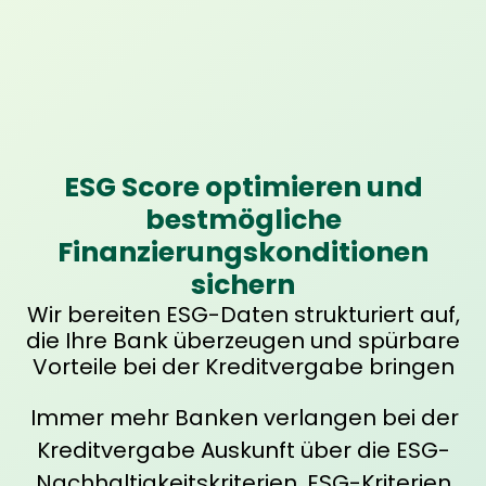
ESG Score optimieren und
bestmögliche
Finanzierungskonditionen
sichern
Wir bereiten ESG-Daten strukturiert auf,
die Ihre Bank überzeugen und spürbare
Vorteile bei der Kreditvergabe bringen
Immer mehr Ban­ken ver­lan­gen bei der
Kre­dit­ver­ga­be Aus­kunft über die ESG-
Nach­hal­tig­keits­kri­te­ri­en. ESG-Kri­te­ri­en