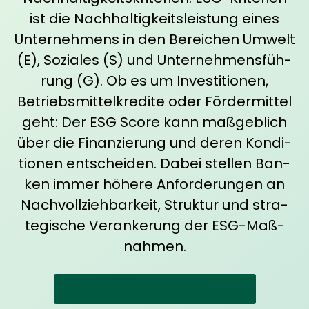
ist die Nach­hal­tig­keits­leis­tung eines
Unter­neh­mens in den Berei­chen Umwelt
(E), Sozia­les (S) und Unter­neh­mens­füh­
rung (G). Ob es um Inves­ti­tio­nen,
Betriebs­mit­tel­kre­di­te oder För­der­mit­tel
geht: Der ESG Score kann maß­geb­lich
über die Finan­zie­rung und deren Kon­di­
tio­nen ent­schei­den. Dabei stel­len Ban­
ken immer höhe­re Anfor­de­run­gen an
Nach­voll­zieh­bar­keit, Struk­tur und stra­
te­gi­sche Ver­an­ke­rung der ESG-Maß­
nah­men.
Bedeu­tung ESG-Kri­te­ri­en